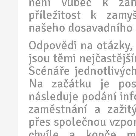
není vůbec k zaho
příležitost k zam
našeho dosavadního 
Odpovědi na otázky, j
jsou těmi nejčastější
Scénáře jednotlivých
Na začátku je pos
následuje podání inf
zaměstnání a zažitý
přes společnou vzpo
chvíle a konče m