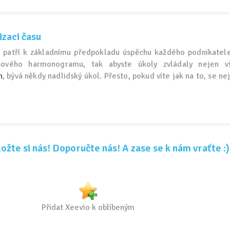
izaci času
u patří k základnímu předpokladu úspěchu každého podnikatel
asového harmonogramu, tak abyste úkoly zvládaly nejen v
h
, bývá někdy nadlidský úkol. Přesto, pokud víte jak na to, se n
ožte si nás! Doporučte nás! A zase se k nám vraťte :)
Přidat Xeevio k oblíbeným