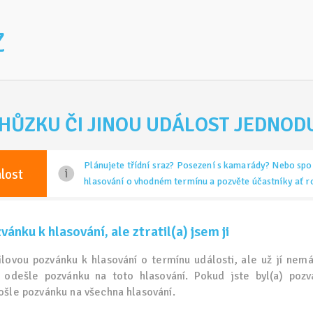
Z
HŮZKU ČI JINOU UDÁLOST JEDNOD
Plánujete třídní sraz? Posezení s kamarády? Nebo spo
lost
hlasování o vhodném termínu a pozvěte účastníky ať 
ánku k hlasování, ale ztratil(a) jsem ji
ilovou pozvánku k hlasování o termínu události, ale už jí nem
odešle pozvánku na toto hlasování. Pokud jste byl(a) pozv
šle pozvánku na všechna hlasování.