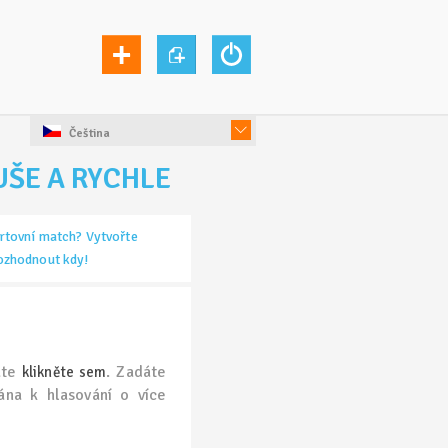
Čeština
UŠE A RYCHLE
rtovní match? Vytvořte
rozhodnout kdy!
áte
. Zadáte
klikněte sem
ána k hlasování o více