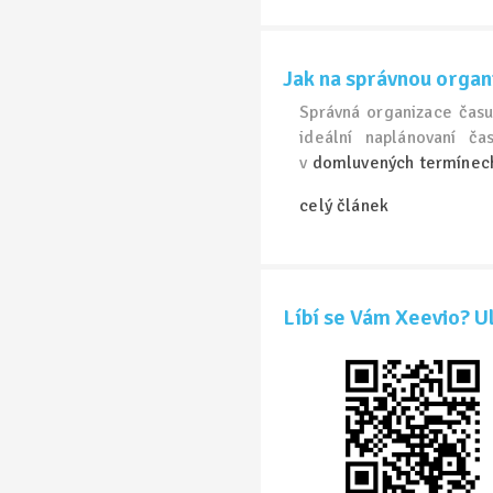
Jak na správnou organ
Správná organizace čas
ideální naplánovaní č
v
domluvených termínec
celý článek
Líbí se Vám Xeevio? Ul