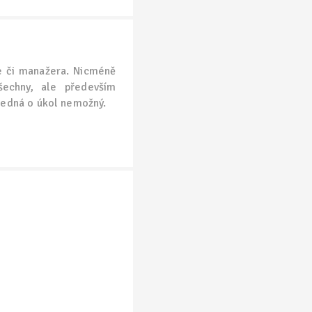
e či manažera. Nicméně
šechny, ale především
ejedná o úkol nemožný.