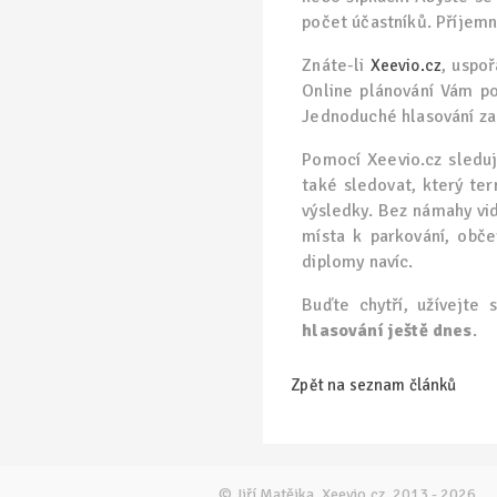
počet účastníků. Příjemn
Znáte-li
, uspo
Xeevio.cz
Online plánování Vám po
Jednoduché hlasování za
Pomocí Xeevio.cz sleduje
také sledovat, který ter
výsledky. Bez námahy vidí
místa k parkování, obče
diplomy navíc.
Buďte chytří, užívejte
hlasování ještě dnes
.
Zpět na seznam článků
© Jiří Matějka, Xeevio.cz, 2013 - 2026