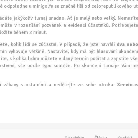
é odpoledne u minigolfu se značně liší od celorepublikového ut
řádáte jakýkoliv turnaj snadno. Ať je malý nebo velký. Nemusíte
může v rozesílání pozvánek a evidenci účastníků. Potřebujete
ložíte během 2 minut.
te, kolik lidí se zúčastní. V případě, že jste navrhli
dva nebo
mín vyhovuje většině. Nastavíte, kdy má být hlasování ukončen
te, s kolika lidmi můžete v daný termín počítat a zajistíte vše 
rstvení, vše podle typu soutěže. Po skončení turnaje Vám ne
 si zábavy s ostatními a nedělejte ze sebe otroka.
Xeevio.c
O projektu
Články
Kontakt