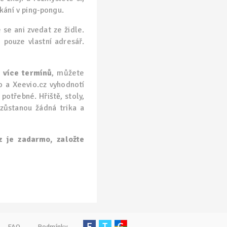
kání v ping-pongu.
 se ani zvedat ze židle.
 pouze vlastní adresář.
 více termínů
, můžete
o a Xeevio.cz vyhodnotí
potřebné. Hřiště, stoly,
zůstanou žádná trika a
z je zadarmo, založte
FAQ
Podmínky