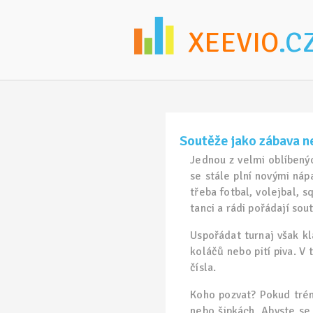
XEEVIO
.C
Soutěže jako zábava 
Jednou z velmi oblíbený
se stále plní novými náp
třeba fotbal, volejbal, s
tanci a rádi pořádají sou
Uspořádat turnaj však k
koláčů nebo pití piva. V
čísla.
Koho pozvat? Pokud trénu
nebo šipkách. Abyste se 