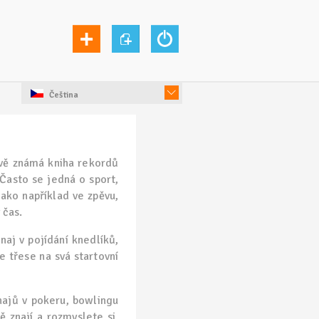
Čeština
ově známá kniha rekordů
 Často se jedná o sport,
jako například ve zpěvu,
 čas.
urnaj v pojídání knedlíků,
 třese na svá startovní
najů v pokeru, bowlingu
ě znají a rozmyslete si,