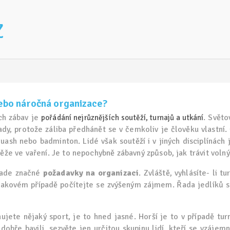
Z
nebo náročná organizace?
ch zábav je
. Svět
pořádání nejrůznějších soutěží, turnajů a utkání
ady, protože záliba předhánět se v čemkoliv je člověku vlastní.
quash nebo badminton. Lidé však soutěží i v jiných disciplínách 
těže ve vaření. Je to nepochybně zábavný způsob, jak trávit volný
lade značné
požadavky na organizaci
. Zvláště, vyhlásíte- li t
 takovém případě počítejte se zvýšeným zájmem. Řada jedlíků se
jete nějaký sport, je to hned jasné. Horší je to v případě tur
dobře bavili, sezvěte jen určitou skupinu lidí, kteří se vzájemn