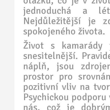
otázku, co je v život
jednoduchá a lét
Nejdůležitější je 
spokojeného života.
Život s kamarády 
snesitelnější. Pravid
náplň, jsou zdroje
prostor pro srovná
pozitivní vliv na tv
Psychickou podporu v
nás, což je dobrý