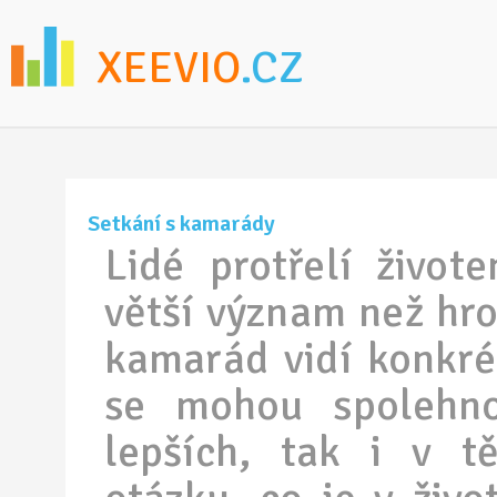
XEEVIO
.CZ
Setkání s kamarády
Lidé protřelí život
větší význam než hr
kamarád vidí konkré
se mohou spolehno
lepších, tak i v 