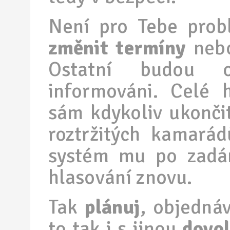
Není pro Tebe pro
změnit termíny
neb
Ostatní budou 
informováni. Celé 
sám kdykoliv ukončit
roztržitých kamará
systém mu po zadán
hlasování znovu.
Tak
plánuj
, objednáv
to tak i s jinou
dovo