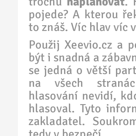
trochu
naplánovat
. 
pojede? A kterou ře
to znáš. Víc hlav víc 
Použij Xeevio.cz a 
být i snadná a zábavn
se jedná o větší part
na všech stranách
hlasování nevidí, kd
hlasoval. Tyto info
zakladatel. Soukro
tedy v bezpečí.