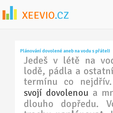
XEEVIO
.CZ
Plánování dovolené aneb na vodu s přáteli
Jedeš v létě na vod
lodě, pádla a ostatn
termínu co nejdří
a mno
svojí dovolenou
dlouho dopředu. V